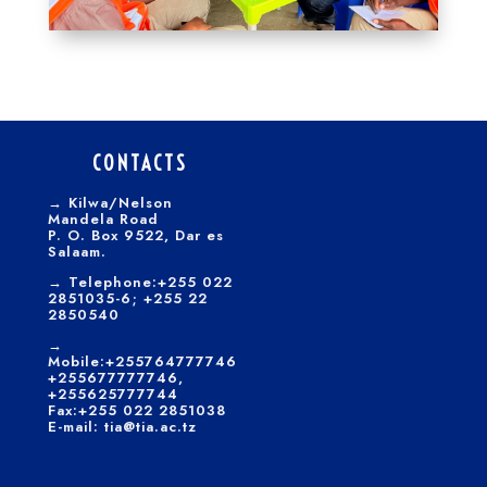
CONTACTS
→
Kilwa/Nelson
Mandela Road
P. O. Box 9522, Dar es
Salaam.
→
Telephone:+255 022
2851035-6; +255 22
2850540
→
Mobile:+255764777746
+255677777746,
+255625777744
Fax:+255 022 2851038
E-mail: tia@tia.ac.tz