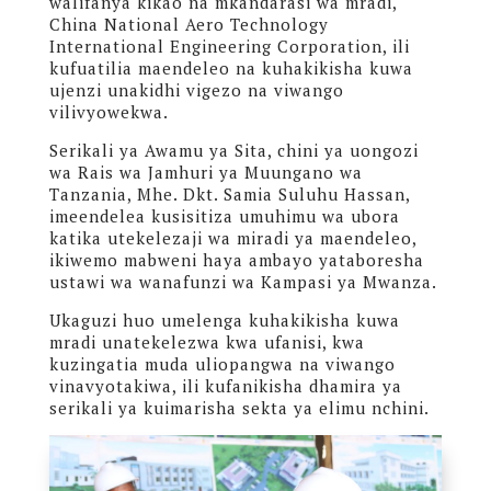
walifanya kikao na mkandarasi wa mradi,
China National Aero Technology
International Engineering Corporation, ili
kufuatilia maendeleo na kuhakikisha kuwa
ujenzi unakidhi vigezo na viwango
vilivyowekwa.
Serikali ya Awamu ya Sita, chini ya uongozi
wa Rais wa Jamhuri ya Muungano wa
Tanzania, Mhe. Dkt. Samia Suluhu Hassan,
imeendelea kusisitiza umuhimu wa ubora
katika utekelezaji wa miradi ya maendeleo,
ikiwemo mabweni haya ambayo yataboresha
ustawi wa wanafunzi wa Kampasi ya Mwanza.
Ukaguzi huo umelenga kuhakikisha kuwa
mradi unatekelezwa kwa ufanisi, kwa
kuzingatia muda uliopangwa na viwango
vinavyotakiwa, ili kufanikisha dhamira ya
serikali ya kuimarisha sekta ya elimu nchini.