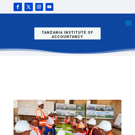
ELIMU
WAKAGUA
MAENDELEO
YA UJENZI
WA MABWENI
TIA MWANZA
TANZANIA INSTITUTE OF
ACCOUNTANCY