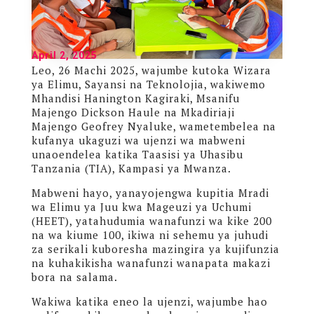
April 2, 2025
Leo, 26 Machi 2025, wajumbe kutoka Wizara
ya Elimu, Sayansi na Teknolojia, wakiwemo
Mhandisi Hanington Kagiraki, Msanifu
Majengo Dickson Haule na Mkadiriaji
Majengo Geofrey Nyaluke, wametembelea na
kufanya ukaguzi wa ujenzi wa mabweni
unaoendelea katika Taasisi ya Uhasibu
Tanzania (TIA), Kampasi ya Mwanza.
Mabweni hayo, yanayojengwa kupitia Mradi
wa Elimu ya Juu kwa Mageuzi ya Uchumi
(HEET), yatahudumia wanafunzi wa kike 200
na wa kiume 100, ikiwa ni sehemu ya juhudi
za serikali kuboresha mazingira ya kujifunzia
na kuhakikisha wanafunzi wanapata makazi
bora na salama.
Wakiwa katika eneo la ujenzi, wajumbe hao