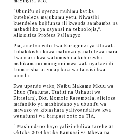
mazingira yao,
“Ubunifu ni nyenzo muhimu katika
kutekeleza majukumu yetu. Niwasihi
kuendelea kujifunza ili kwenda sambamba na
mabadiliko ya sayansi na teknolojia,”.
Alisisitiza Profesa Pallangyo
Pia, ametoa wito kwa Kurugenzi ya Utawala
kuhakikisha kuwa mafunzo yanatolewa mara
kwa mara kwa watumish na kuboresha
mshikamano miongoni mwa wafanyakazi ili
kuimarisha utendaji kazi wa taasisi kwa
ujumla.
Kwa upande wake, Naibu Makamu Mkuu wa
Chuo (Taaluma, Utafiti na Ushauri wa
Kitaalam), Dkt. Momole Kasambala, alieleza
mafanikio ya mashindano ya ubunifu wa
mawazo ya kibiashara yaliyoandaliwa kwa
wanafunzi wa kampasi zote za TIA,
“ Mashindano hayo yalizinduliwa tarehe 31
Oktoba 2024 katika Kampasi ya Mbeya na