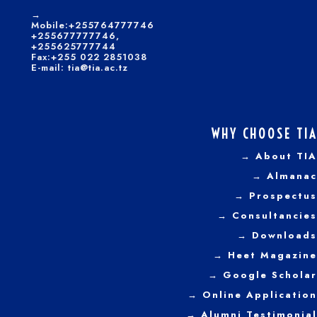
→
Mobile:+255764777746
+255677777746,
+255625777744
Fax:+255 022 2851038
E-mail: tia@tia.ac.tz
WHY CHOOSE TIA
→ About TIA
→ Almanac
→ Prospectus
→
Consultancies
→ Downloads
→
Heet Magazine
→ Google Scholar
→ Online Application
→ Alumni Testimonial