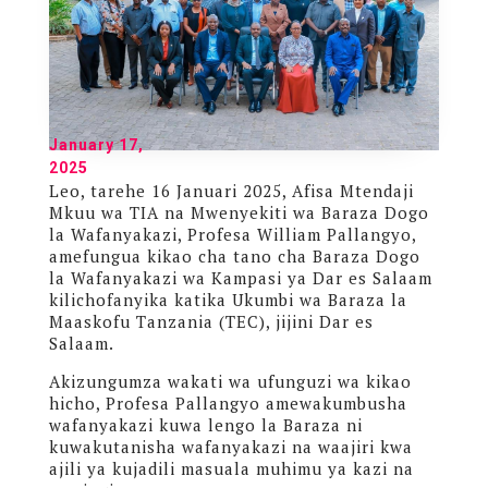
January 17,
2025
Leo, tarehe 16 Januari 2025, Afisa Mtendaji
Mkuu wa TIA na Mwenyekiti wa Baraza Dogo
la Wafanyakazi, Profesa William Pallangyo,
amefungua kikao cha tano cha Baraza Dogo
la Wafanyakazi wa Kampasi ya Dar es Salaam
kilichofanyika katika Ukumbi wa Baraza la
Maaskofu Tanzania (TEC), jijini Dar es
Salaam.
Akizungumza wakati wa ufunguzi wa kikao
hicho, Profesa Pallangyo amewakumbusha
wafanyakazi kuwa lengo la Baraza ni
kuwakutanisha wafanyakazi na waajiri kwa
ajili ya kujadili masuala muhimu ya kazi na