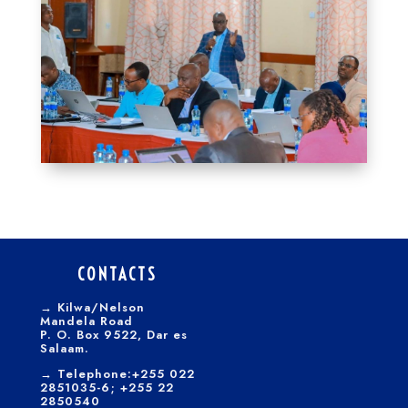
CONTACTS
→
Kilwa/Nelson
Mandela Road
P. O. Box 9522, Dar es
Salaam.
→
Telephone:+255 022
2851035-6; +255 22
2850540