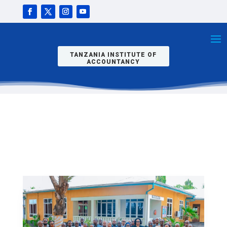
WASISITIZWA
KUWA
WABUNIFU
NA
KUIMARISHA
USHIRIKIANO
KAZINI
TANZANIA INSTITUTE OF
ACCOUNTANCY