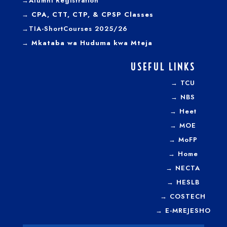
→
Alumni Registration
→ CPA, CTT, CTP, & CPSP Classes
→TIA-ShortCourses 2025/26
→ Mkataba wa Huduma kwa Mteja
USEFUL LINKS
→
TCU
→
NBS
→
Heet
→
MOE
→
MoFP
→
Home
→
NECTA
→
HESLB
→
COSTECH
→
E-MREJESHO