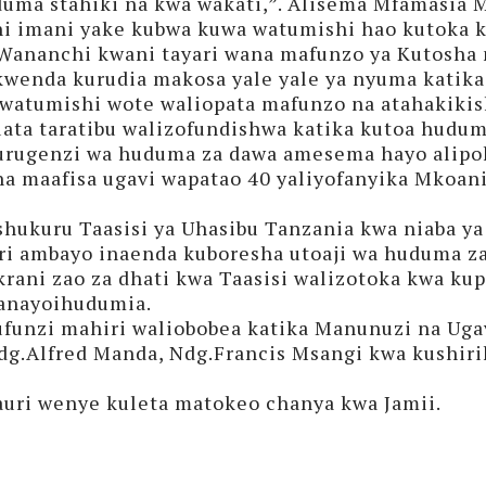
uma stahiki na kwa wakati,”. Alisema Mfamasia M
i imani yake kubwa kuwa watumishi hao kutoka ka
Wananchi kwani tayari wana mafunzo ya Kutosha
wenda kurudia makosa yale yale ya nyuma katika 
atumishi wote waliopata mafunzo na atahakikisha
ata taratibu walizofundishwa katika kutoa hudum
urugenzi wa huduma za dawa amesema hayo alipo
a maafisa ugavi wapatao 40 yaliyofanyika Mkoa
shukuru Taasisi ya Uhasibu Tanzania kwa niaba y
auri ambayo inaenda kuboresha utoaji wa huduma za
rani zao za dhati kwa Taasisi walizotoka kwa ku
wanayoihudumia.
funzi mahiri waliobobea katika Manunuzi na Uga
.Alfred Manda, Ndg.Francis Msangi kwa kushiri
hauri wenye kuleta matokeo chanya kwa Jamii.