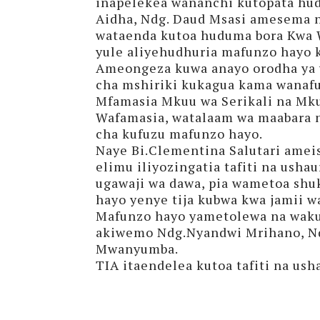
inapelekea wananchi kutopata hud
Aidha, Ndg. Daud Msasi amesema n
wataenda kutoa huduma bora Kwa 
yule aliyehudhuria mafunzo hayo k
Ameongeza kuwa anayo orodha ya w
cha mshiriki kukagua kama wanafu
Mfamasia Mkuu wa Serikali na Mk
Wafamasia, watalaam wa maabara n
cha kufuzu mafunzo hayo.
Naye Bi.Clementina Salutari amei
elimu iliyozingatia tafiti na ush
ugawaji wa dawa, pia wametoa shuk
hayo yenye tija kubwa kwa jamii 
Mafunzo hayo yametolewa na waku
akiwemo Ndg.Nyandwi Mrihano, Ndg
Mwanyumba.
TIA itaendelea kutoa tafiti na us