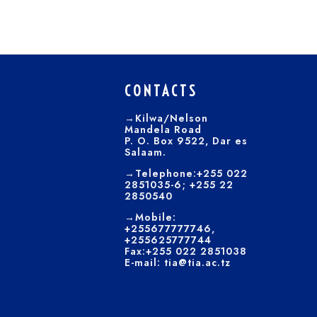
CONTACTS
→Kilwa/Nelson
Mandela Road
P. O. Box 9522, Dar es
Salaam.
→Telephone:+255 022
2851035-6; +255 22
2850540
→Mobile:
+255677777746,
+255625777744
Fax:+255 022 2851038
E-mail: tia@tia.ac.tz