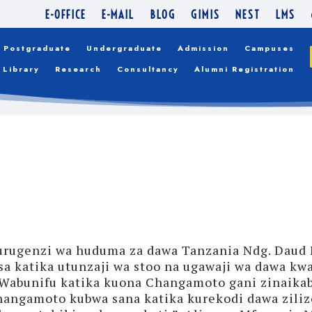
WA TANZANIA AIPON
E-OFFICE
E-MAIL
BLOG
GIMIS
NEST
LMS
CHANGAMOTO KUWA F
Postgraduate
Undergraduate
Admission
Campuses
Library
Research
Consultancy
Alumni Registration
UDUMA ZA AFYA
urugenzi wa huduma za dawa Tanzania Ndg. Daud
a katika utunzaji wa stoo na ugawaji wa dawa kwa
abunifu katika kuona Changamoto gani zinaikabi
hangamoto kubwa sana katika kurekodi dawa ziliz