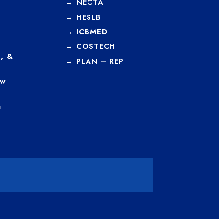
→
NECTA
→
HESLB
→
ICBMED
→
COSTECH
, &
→
PLAN – REP
ew
a