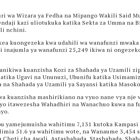
uri wa Wizara ya Fedha na Mipango Wakili Said 
daji kazi uliotukuka katika Sekta za Umma na B
li nchini.
ekea kuongezeka kwa udahili wa wanafunzi mwaka
i inajumla ya wanafunzi 25,249 ikiwa ni ongezeko
nikiwa kuanzisha Kozi za Shahada ya Uzamili zi
katika Ugavi na Ununuzi, Ubunifu katika Usimamiz
 na Shahada ya Uzamili ya Sayansi katika Masok
wa kuanzisha mashirikiano na vyuo nane vya nje 
yo itawezesha Wahadhiri na Wanachuo kuwa na fur
ayo.
sibu yamejumuisha wahitimu 7,131 kutoka Kampasi
limia 51.6 ya wahitimu wote, na Wanaume 3,454 s
Cheti cha Awali, Astashahada, Stashahada, Shaha