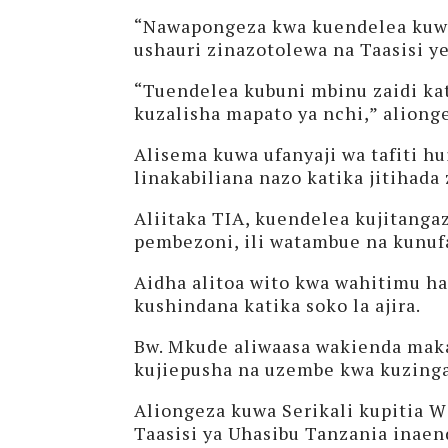
“Nawapongeza kwa kuendelea kuwa
ushauri zinazotolewa na Taasisi 
“Tuendelea kubuni mbinu zaidi ka
kuzalisha mapato ya nchi,” aliong
Alisema kuwa ufanyaji wa tafiti h
linakabiliana nazo katika jitihada
Aliitaka TIA, kuendelea kujitang
pembezoni, ili watambue na kunufa
Aidha alitoa wito kwa wahitimu ha
kushindana katika soko la ajira.
Bw. Mkude aliwaasa wakienda makaz
kujiepusha na uzembe kwa kuzingat
Aliongeza kuwa Serikali kupitia 
Taasisi ya Uhasibu Tanzania inae