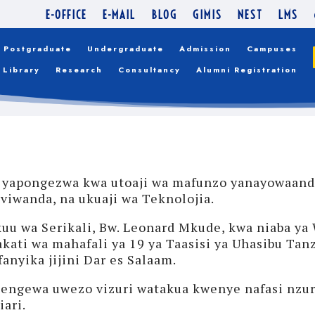
E-OFFICE
E-MAIL
BLOG
GIMIS
NEST
LMS
Postgraduate
Undergraduate
Admission
Campuses
Library
Research
Consultancy
Alumni Registration
), yapongezwa kwa utoaji wa mafunzo yanayowaand
viwanda, na ukuaji wa Teknolojia.
uu wa Serikali, Bw. Leonard Mkude, kwa niaba ya
ati wa mahafali ya 19 ya Taasisi ya Uhasibu Tan
anyika jijini Dar es Salaam.
engewa uwezo vizuri watakua kwenye nafasi nzuri
iari.