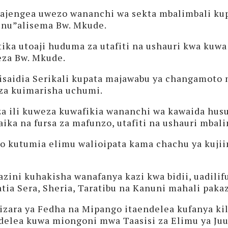
jengea uwezo wananchi wa sekta mbalimbali kup
yenu”alisema Bw. Mkude.
tika utoaji huduma za utafiti na ushauri kwa ku
eza Bw. Mkude.
uisaidia Serikali kupata majawabu ya changamoto
 za kuimarisha uchumi.
aza ili kuweza kuwafikia wananchi wa kawaida hu
ika na fursa za mafunzo, utafiti na ushauri mbali
o kutumia elimu walioipata kama chachu ya kujii
ini kuhakisha wanafanya kazi kwa bidii, uadilifu
ia Sera, Sheria, Taratibu na Kanuni mahali pakaz
Wizara ya Fedha na Mipango itaendelea kufanya ki
ndelea kuwa miongoni mwa Taasisi za Elimu ya Ju