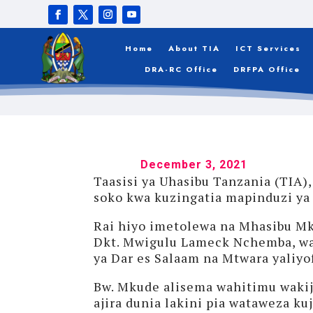
TEKNOLOJIA
Home
About TIA
ICT Services
DRA-RC Office
DRFPA Office
December 3, 2021
Taasisi ya Uhasibu Tanzania (TIA
soko kwa kuzingatia mapinduzi ya 
Rai hiyo imetolewa na Mhasibu Mk
Dkt. Mwigulu Lameck Nchemba, wak
ya Dar es Salaam na Mtwara yaliyof
Bw. Mkude alisema wahitimu wakij
ajira dunia lakini pia wataweza kuj