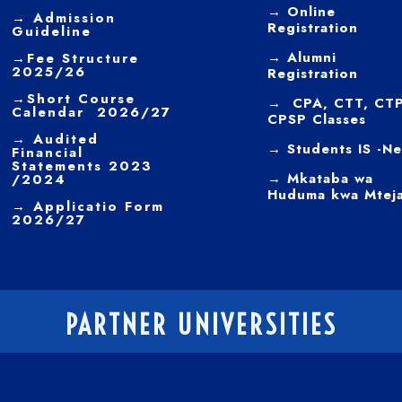
→
Online
→ Admission
Registration
Guideline
→
Alumni
→
Fee Structure
2025/26
Registration
→
Short Course
→ CPA, CTT, CTP
Calendar 2026/27
CPSP Classes
→
Audited
→ Students IS -N
Financial
Statements 2023
→ Mkataba wa
/2024
Huduma kwa Mtej
→ Applicatio Form
2026/27
PARTNER UNIVERSITIES