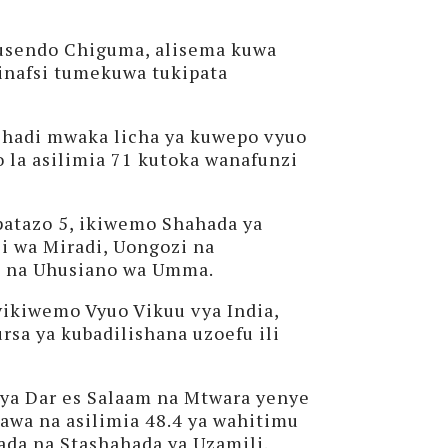
Musendo Chiguma, alisema kuwa
inafsi tumekuwa tukipata
 hadi mwaka licha ya kuwepo vyuo
 la asilimia 71 kutoka wanafunzi
patazo 5, ikiwemo Shahada ya
i wa Miradi, Uongozi na
o na Uhusiano wa Umma.
vikiwemo Vyuo Vikuu vya India,
sa ya kubadilishana uzoefu ili
 ya Dar es Salaam na Mtwara yenye
awa na asilimia 48.4 ya wahitimu
da na Stashahada ya Uzamili.