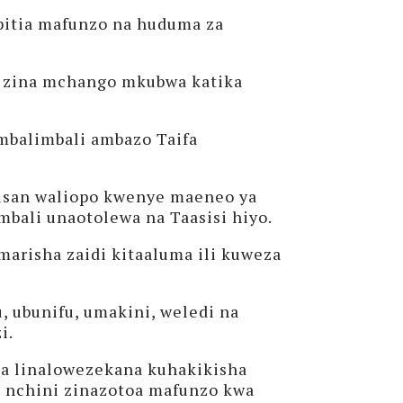
itia mafunzo na huduma za
wa zina mchango mkubwa katika
 mbalimbali ambazo Taifa
susan waliopo kwenye maeneo ya
mbali unaotolewa na Taasisi hiyo.
marisha zaidi kitaaluma ili kuweza
, ubunifu, umakini, weledi na
i.
la linalowezekana kuhakikisha
u nchini zinazotoa mafunzo kwa