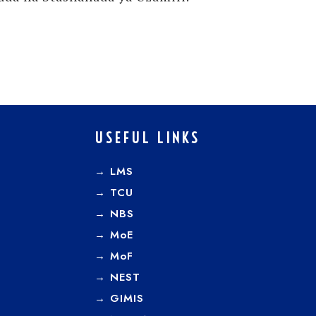
USEFUL LINKS
→ LMS
→ TCU
→
NBS
→
MoE
→
MoF
→
NEST
→
GIMIS