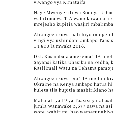
viwango vya Kimataifa.
Naye Mwenyekiti wa Bodi ya Usha
wahitimu wa TIA wamekuwa na uten
mrejesho kupitia waajiri mbalimba
Aliongeza kuwa hali hiyo imepel
vingi vya ushindani ambapo Taasis
14,800 la mwaka 2016.
Dkt. Kasambala amesema TIA imefa
Sayansi katika Uhasibu na Fedha, 
Rasilimali Watu na Tehama pamoja
Aliongeza kuwa pia TIA imefaniki
Ukraine na Kenya ambapo hatua hi
kuleta tija kupitia mashirikiano h
Mahafali ya 19 ya Taasisi ya Uha
jumla Wanawake 3,677 sawa na asi
wote, wahitimu hao wametunukiwa 