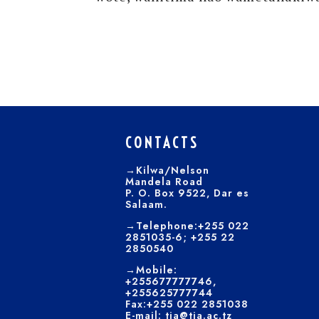
CONTACTS
→Kilwa/Nelson
Mandela Road
P. O. Box 9522, Dar es
Salaam.
→Telephone:+255 022
2851035-6; +255 22
2850540
→Mobile:
+255677777746,
+255625777744
Fax:+255 022 2851038
E-mail: tia@tia.ac.tz